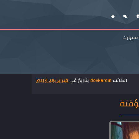
 سبورت
الكاتب
devkarem
بتاريخ في
فبراير 06, 2014
ؤقتة