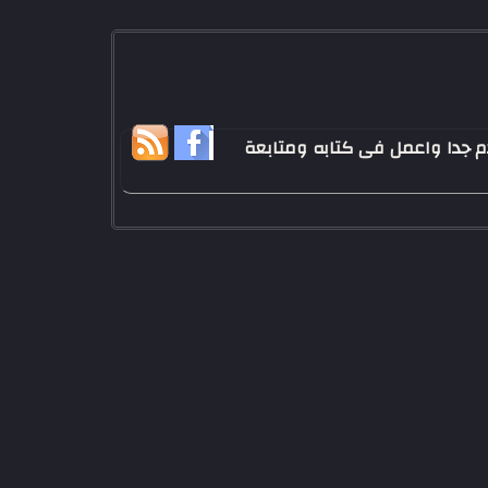
 - تخرجت من كليه الاعلام عام 2011 - احب كرة القدم جدا واعمل فى كتابه ومتابعة