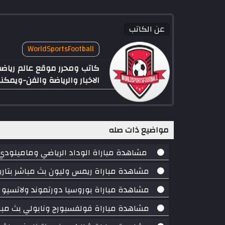
عن الكاتب
WorldSportsFootball
الاخبار والرياضة والفن-ويم
مواضيع ذات صله
مشاهدة مباراة الوداد الرياضي وماميلودي سونداونز بث مباشر ب
مشاهدة مباراة ريمس وليون بث مباشر بتاريخ 17-08-2018 الدوري الفرن
مشاهدة مباراة بوروسيا دورتموند ولاتسيو بث مباشر بتاريخ 12
مشاهدة مباراة فولفسبورج ونابولي بث مباشر بتاريخ 11-08-2018