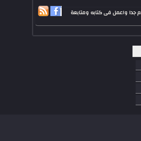
 - تخرجت من كليه الاعلام عام 2011 - احب كرة القدم جدا واعمل فى كتابه ومتابعة