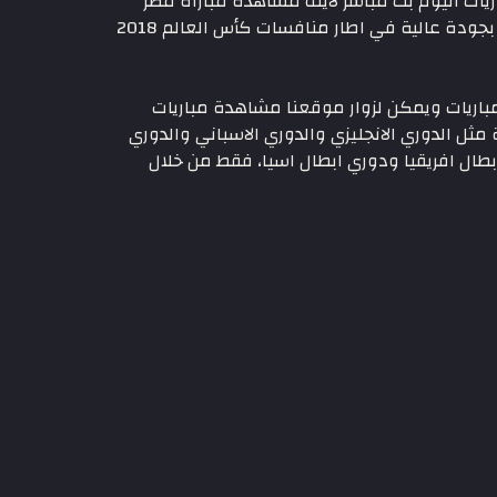
اريات اليوم بث مباشر لايف مشاهدة مباراة مصر
امام روسيا اون لاين، موقع عالم رياضة كورة القدم ينقل لكم اليوم مشاهدة مباراة مصر ضد روسيا بث مباشر يوتيوب بجودة عالية في اطار منافسات كأس العالم 2018
لمباشر للمباريات ويمكن لزوار موقعنا مشاهدة مباريات
مثل الدوري الانجليزي والدوري الاسباني والدوري
بطال افريقيا ودوري ابطال اسيا، فقط من خلال