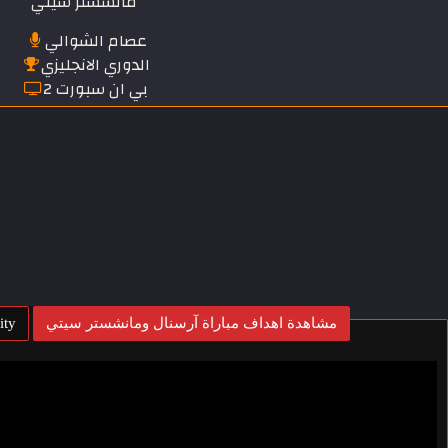
مانشستر سيتي
عصام الشوالي
الدوري الانجليزي
بي ان سبورت 2
مشاهدة اهداف مباراة آرسنال ومانشستر سيتي
ity