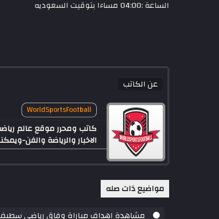
الساعة :04:00 مساءا بتوقيت السعوديه
عن الكاتب
WorldSportsFootball
الاخبار والرياضة والفن-ويم
مواضيع ذات صله
مشاهدة اهداف مباراة وفاق رياضي سطيف ومازيمبي بث مباشر بت