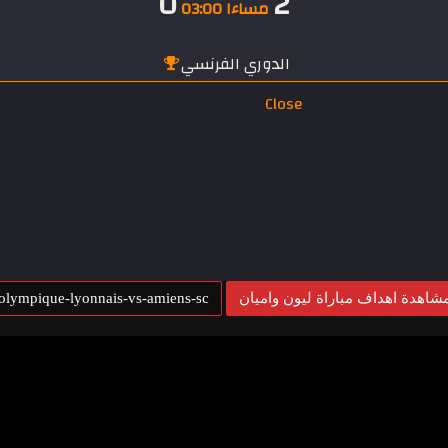
0
2
مساءا 03:00
الدوري الفرنسي
Close
شاهدة اهداف مباراة ليون واميان
olympique-lyonnais-vs-amiens-sc