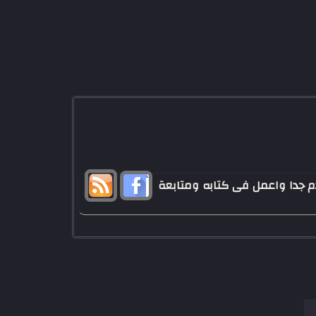
 - تخرجت من كليه الاعلام عام 2011 - احب كرة القدم جدا واعمل فى كتابه ومتابعة